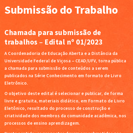
Submissão do Trabalho
Chamada para submissão de
trabalhos – Edital nº 01/2023
A Coordenadoria de Educação Aberta e a Distância da
Universidade Federal de Viçosa – CEAD/UFV, torna pública
a chamada para submissão de conteúdos a serem
publicados na Série Conhecimento em formato de Livro
Eletrônico.
O objetivo deste edital é selecionar e publicar, de forma
livre e gratuita, materiais didático, em Formato de Livro
Eletônico, resultado do processo de construção e
criatividade dos membros da comunidade acadêmica, nos
processos de ensino aprendizagem.