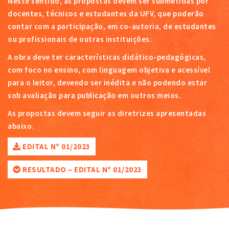
Neste sentido, as propostas devem ser submetidas por
docentes, técnicos e estudantes da UFV, que poderão
contar com a participação, em co-autoria, de estudantes
ou profissionais de outras instituições.
A obra deve ter características didático-pedagógicas,
com foco no ensino, com linguagem objetiva e acessível
para o leitor, devendo ser inédita e não podendo estar
sob avaliação para publicação em outros meios.
As propostas devem seguir as diretrizes apresentadas
abaixo.
EDITAL Nº 01/2023
RESULTADO – EDITAL Nº 01/2023