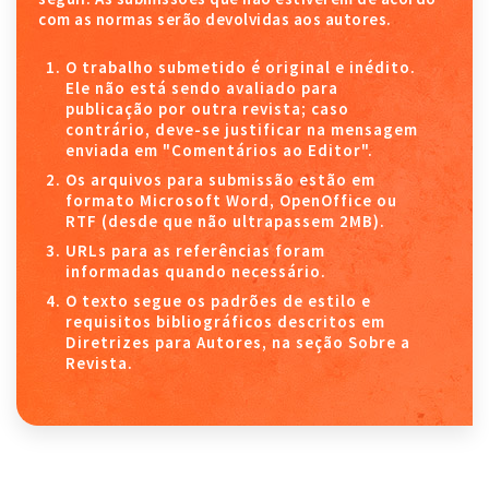
com as normas serão devolvidas aos autores.
O trabalho submetido é original e inédito.
Ele não está sendo avaliado para
publicação por outra revista; caso
contrário, deve-se justificar na mensagem
enviada em "Comentários ao Editor".
Os arquivos para submissão estão em
formato Microsoft Word, OpenOffice ou
RTF (desde que não ultrapassem 2MB).
URLs para as referências foram
informadas quando necessário.
O texto segue os padrões de estilo e
requisitos bibliográficos descritos em
Diretrizes para Autores, na seção Sobre a
Revista.