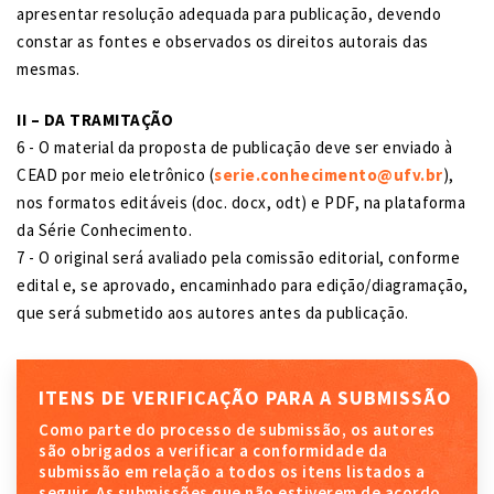
apresentar resolução adequada para publicação, devendo
constar as fontes e observados os direitos autorais das
mesmas.
II – DA TRAMITAÇÃO
6 - O material da proposta de publicação deve ser enviado à
CEAD por meio eletrônico (
serie.conhecimento@ufv.br
),
nos formatos editáveis (doc. docx, odt) e PDF, na plataforma
da Série Conhecimento.
7 - O original será avaliado pela comissão editorial, conforme
edital e, se aprovado, encaminhado para edição/diagramação,
que será submetido aos autores antes da publicação.
ITENS DE VERIFICAÇÃO PARA A SUBMISSÃO
Como parte do processo de submissão, os autores
são obrigados a verificar a conformidade da
submissão em relação a todos os itens listados a
seguir. As submissões que não estiverem de acordo